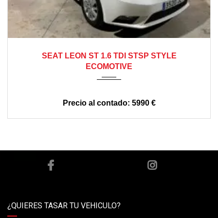
2016
manual
300000
SEAT LEON ST 1.6 TDI STSP STYLE
ECOMOTIVE
5990 €
¿QUIERES TASAR TU VEHICULO?