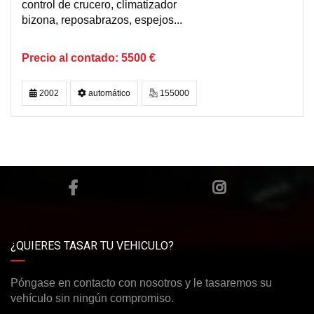
control de crucero, climatizador
bizona, reposabrazos, espejos...
5500 €
2002
automático
155000
¿QUIERES TASAR TU VEHICULO?
Póngase en contacto con nosotros y le tasaremos su
vehículo sin ningún compromiso.