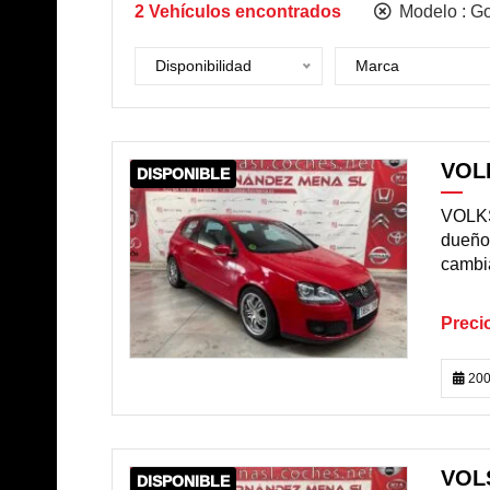
2
Vehículos encontrados
Modelo :
Go
Disponibilidad
Marca
VOL
DISPONIBLE
VOLKS
dueño 
cambia
200
VOL
DISPONIBLE