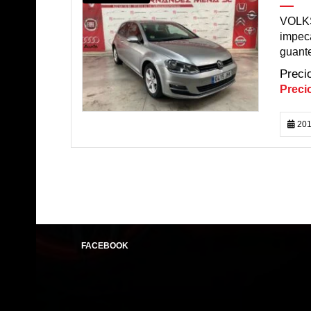
VOLKS
impeca
guante
201
FACEBOOK